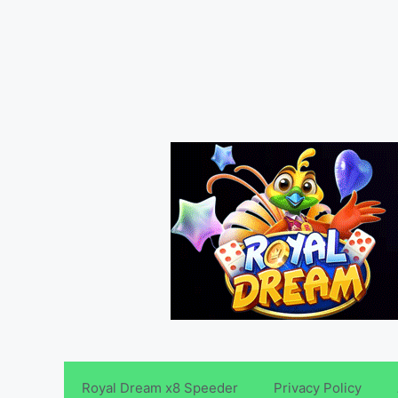
Skip
to
content
Royal Dream x8 Speeder
Privacy Policy