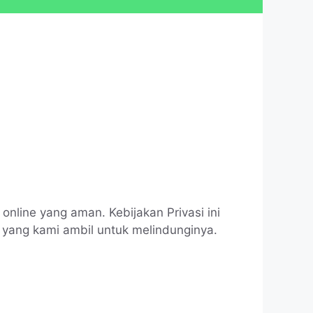
line yang aman. Kebijakan Privasi ini
 yang kami ambil untuk melindunginya.