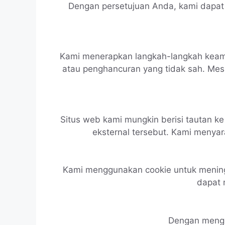
Dengan persetujuan Anda, kami dapat m
Kami menerapkan langkah-langkah keama
atau penghancuran yang tidak sah. Me
Situs web kami mungkin berisi tautan ke 
eksternal tersebut. Kami menyar
Kami menggunakan cookie untuk mening
dapat 
Dengan mengg